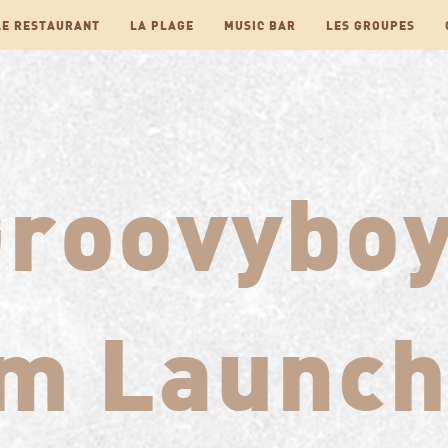
LE RESTAURANT
LA PLAGE
MUSIC BAR
LES GROUPES
Groovybo
m Launch