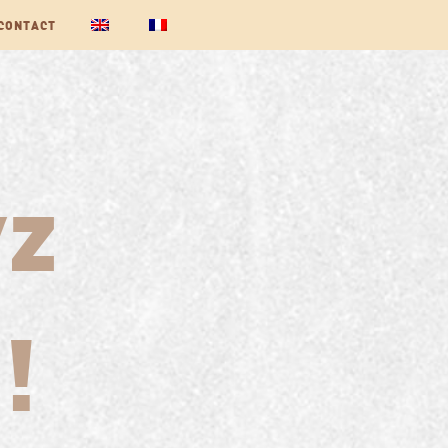
CONTACT
yz
!