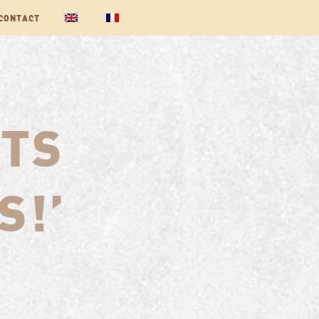
CONTACT
NTS
S!’